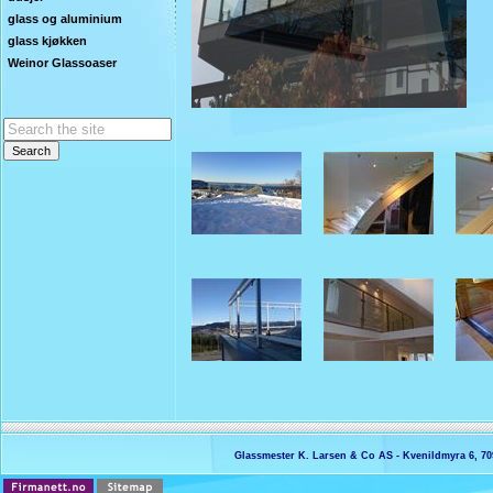
glass og aluminium
glass kjøkken
Weinor Glassoaser
Glassmester K. Larsen & Co AS - Kvenildmyra 6, 7093 