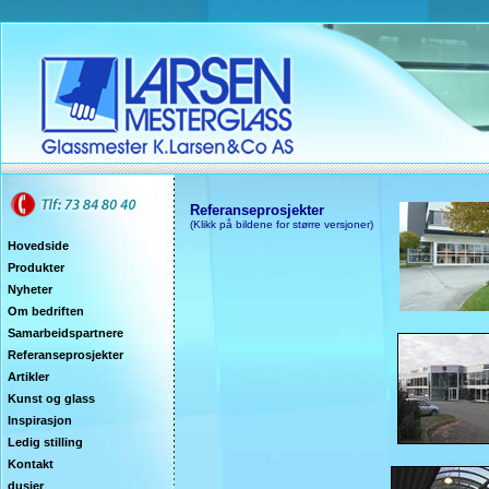
Referanseprosjekter
(Klikk på bildene for større versjoner)
Hovedside
Produkter
Nyheter
Om bedriften
Samarbeidspartnere
Referanseprosjekter
Artikler
Kunst og glass
Inspirasjon
Ledig stilling
Kontakt
dusjer