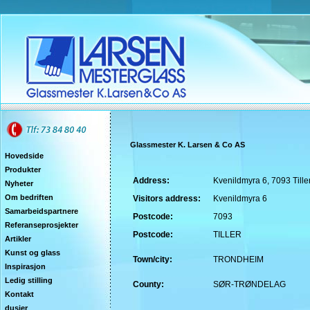
Glassmester K. Larsen & Co AS
Hovedside
Produkter
Address:
Kvenildmyra 6, 7093 Tille
Nyheter
Om bedriften
Visitors address:
Kvenildmyra 6
Samarbeidspartnere
Postcode:
7093
Referanseprosjekter
Postcode:
TILLER
Artikler
Kunst og glass
Town/city:
TRONDHEIM
Inspirasjon
Ledig stilling
County:
SØR-TRØNDELAG
Kontakt
dusjer